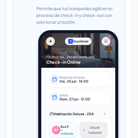
Permite que tus huéspedes agilicen el
proceso de check-in y check-out con
solo tocar un botón.
YourHotel
Y
YOURHOTEL · ESTANCIA DELUXE
Check-in Online
Registrar entrada
Vie, 25 jun · 14:00
Salida
Dom, 27 jun · 12:00
Habitación Deluxe · 204
Ava P.
Añadir
AP
✓
huésped
verificado