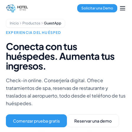
Saltar al contenido principal
Gestión de propiedades
Solicitar una Demo
Channel Manager
Motor de reservas
Inicio
Productos
GuestApp
Procesamiento de pagos
Centro multipropiedad
EXPERIENCIA DEL HUÉSPED
GuestApp
Conecta con tus
App de Limpieza
huéspedes. Aumenta tus
Hoteles
Hostales
ingresos.
Apart hoteles
Alquileres vacacionales
Check-in online. Conserjería digital. Ofrece
Gestores de propiedades
tratamientos de spa, reservas de restaurante y
Sobre nosotros
traslados al aeropuerto, todo desde el teléfono de tus
Integraciones
huéspedes.
Preguntas frecuentes
Blog
Alianzas
Comenzar prueba gratis
Reservar una demo
HotelSync EDU