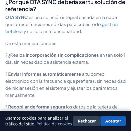
¿Por qué OTA SYNC debería ser tu solución de
referencia?
OTA SYNC
es una solución integral basada en la nube
que ofrece funciones sólidas para cubrir todo
gestión
hotelera
y no solo una funcionalidad.
De esta manera, puedes:
? ¿Realiza
incorporación sin complicaciones
en tan solo 1
día, sin necesidad de asistencia externa.
?
Enviar informes automáticamente
a tu correo
electrónico con la frecuencia que prefieras, sin necesidad
de iniciar sesión en el sistema y ajustar los parámetros
manualmente.
?
Recopilar de forma segura
los datos de la tarjeta de
crédito y cobrar directamente en el establecimiento
Usamos cookies para analizar el
Rechazar
Aceptar
Español
tráfico del sitio.
Política de cookies
? Usa
la función de Subastas,
y tus posibles huéspedes