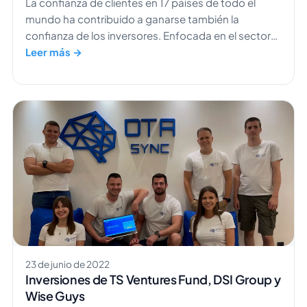
La confianza de clientes en 17 países de todo el
mundo ha contribuido a ganarse también la
confianza de los inversores. Enfocada en el sector
hotelero, OTA Sync ayuda a gerentes y empleados a
Leer más →
gestionar el negocio desde un solo lugar. Nos
complace anunciar el cierre exitoso de una ronda
semilla ampliada, con una inversión de 1,3 millones
de euros. Esta financiación, liderada por […]
23 de junio de 2022
Inversiones de TS Ventures Fund, DSI Group y
Wise Guys