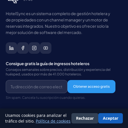
HotelSync es un sistema completo de gestión hotelera y
de propiedades con un channel manager y un motor de
reservas integrados. Nuestro objetivo es ofrecer solo la
mejor solución de software del mercado.
Consigue gratis la guía de ingresos hoteleros
Consejos semanales sobre precios, distribución y experiencia del
huésped, usados por más de 41.000 hoteleros.
Obtener acceso gratis
Sin spam. Cancela tu suscripción cuando quieras.
Usamos cookies para analizar el
Rechazar
Aceptar
Español
tráfico del sitio.
Política de cookies