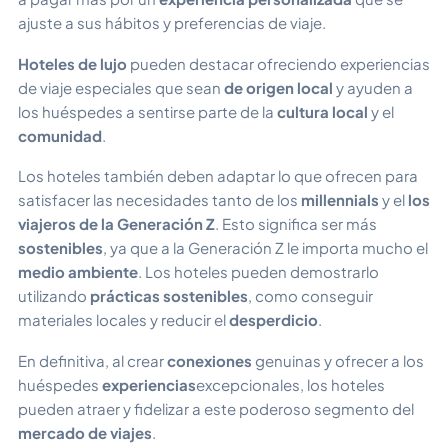
ajuste a sus hábitos y preferencias de viaje.
Hoteles de lujo
pueden destacar ofreciendo experiencias
de viaje especiales que sean
de origen local
y ayuden a
los huéspedes a sentirse parte de la
cultura local
y el
comunidad
.
Los hoteles también deben adaptar lo que ofrecen para
satisfacer las necesidades tanto de los
millennials
y el
los
viajeros de la Generación Z
. Esto significa ser más
sostenibles
, ya que a la Generación Z le importa mucho el
medio ambiente
. Los hoteles pueden demostrarlo
utilizando
prácticas sostenibles
, como conseguir
materiales locales y reducir el
desperdicio
.
En definitiva, al crear
conexiones
genuinas y ofrecer a los
huéspedes
experiencias
excepcionales, los hoteles
pueden atraer y fidelizar a este poderoso segmento del
mercado de viajes
.