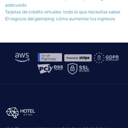
adecuado
Tarjetas de crédito virtuales: todo lo que necesitas saber
El negocio del glamping: cómo aumentar tus ingresos