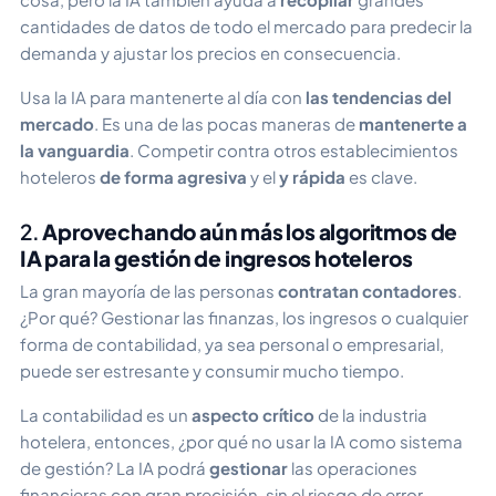
cantidades de datos de todo el mercado para predecir la
demanda y ajustar los precios en consecuencia.
Usa la IA para mantenerte al día con
las tendencias del
mercado
. Es una de las pocas maneras de
mantenerte a
la vanguardia
. Competir contra otros establecimientos
hoteleros
de forma agresiva
y el
y rápida
es clave.
2.
Aprovechando aún más los algoritmos de
IA para la gestión de ingresos hoteleros
La gran mayoría de las personas
contratan contadores
.
¿Por qué? Gestionar las finanzas, los ingresos o cualquier
forma de contabilidad, ya sea personal o empresarial,
puede ser estresante y consumir mucho tiempo.
La contabilidad es un
aspecto crítico
de la industria
hotelera, entonces, ¿por qué no usar la IA como sistema
de gestión? La IA podrá
gestionar
las operaciones
financieras con gran precisión, sin el riesgo de error