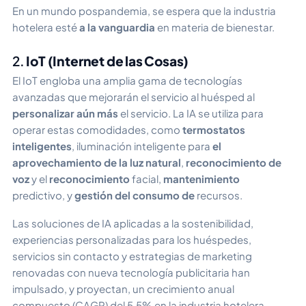
En un mundo pospandemia, se espera que la industria
hotelera esté
a la vanguardia
en materia de bienestar.
2.
IoT (Internet de las Cosas)
El IoT engloba una amplia gama de tecnologías
avanzadas que mejorarán el servicio al huésped al
personalizar aún más
el servicio. La IA se utiliza para
operar estas comodidades, como
termostatos
inteligentes
, iluminación inteligente para
el
aprovechamiento de la luz natural
,
reconocimiento de
voz
y el
reconocimiento
facial,
mantenimiento
predictivo, y
gestión del consumo de
recursos.
Las soluciones de IA aplicadas a la sostenibilidad,
experiencias personalizadas para los huéspedes,
servicios sin contacto y estrategias de marketing
renovadas con nueva tecnología publicitaria han
impulsado, y proyectan, un crecimiento anual
compuesto (CAGR) del 5,5% en la industria hotelera,